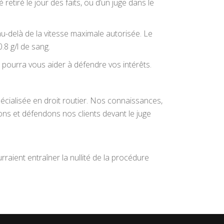
etiré le jour des faits, ou d’un juge dans le
u-delà de la vitesse maximale autorisée. Le
.8 g/l de sang.
ier pourra vous aider à défendre vos intérêts.
spécialisée en droit routier. Nos connaissances,
ns et défendons nos clients devant le juge
raient entraîner la nullité de la procédure