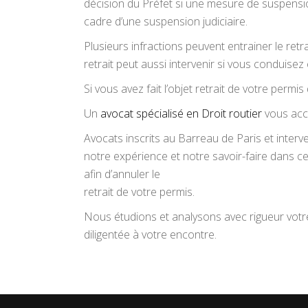
décision du Préfet si une mesure de suspension 
cadre d’une suspension judiciaire.
Plusieurs infractions peuvent entrainer le ret
retrait peut aussi intervenir si vous conduisez
Si vous avez fait l’objet retrait de votre permi
Un
avocat spécialisé en Droit routier
vous acco
Avocats inscrits au Barreau de Paris et interve
notre expérience et notre savoir-faire dans 
afin d’annuler le
retrait de votre permis.
Nous étudions et analysons avec rigueur votre 
diligentée à votre encontre.