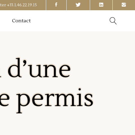
ter
+33.1.46.22.19.15
Contact
 d’une
de permis