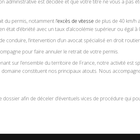
administrative est décidée et que votre titre ne vous a pas été r
rait du permis, notamment l
‘excès de vitesse
de plus de 40 km/h a
 en état d’ébriété avec un taux d’alcoolémie supérieur ou égal à 0
s de conduire, l’intervention d’un avocat spécialisé en droit rout
mpagne pour faire annuler le retrait de votre permis.
nant sur l’ensemble du territoire de France, notre activité est 
ce domaine constituent nos principaux atouts. Nous accompagno
dossier afin de déceler d’éventuels vices de procédure qui pour