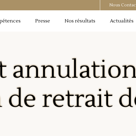
Nous Contac
pétences
Presse
Nos résultats
Actualités
t annulation
 de retrait 