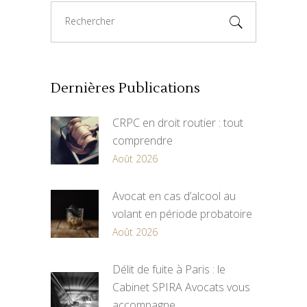
Search
for:
Dernières Publications
CRPC en droit routier : tout
comprendre
Août 2026
Avocat en cas d’alcool au
volant en période probatoire
Août 2026
Délit de fuite à Paris : le
Cabinet SPIRA Avocats vous
accompagne