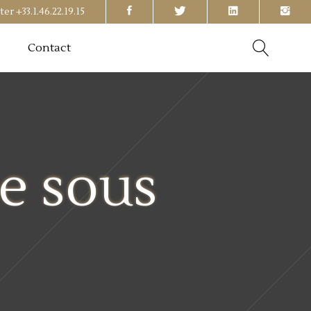
ter
+33.1.46.22.19.15
Contact
e sous