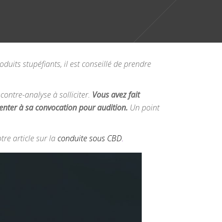
duits stupéfiants, il est conseillé de prendre
contre-analyse à solliciter.
Vous avez fait
enter à sa convocation pour audition.
Un point
tre article sur la
conduite sous CBD
.