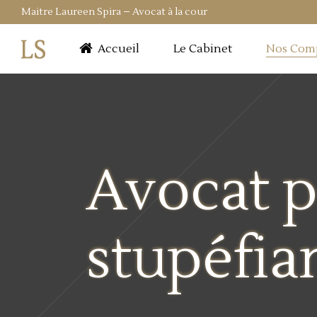
Maitre Laureen Spira – Avocat à la cour
Accueil
Le Cabinet
Nos Com
Avocat p
stupéfia