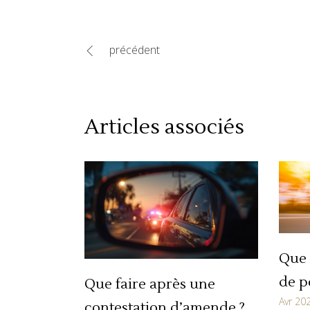
précédent
Articles associés
Que 
de p
Que faire après une
Avr 20
contestation d’amende ?