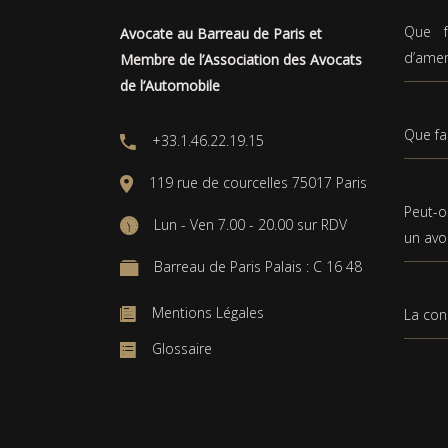
Que f
Avocate au Barreau de Paris et
d’ame
Membre de l’Association des Avocats
de l’Automobile
Que fa
+33.1.46.22.19.15
119 rue de courcelles 75017 Paris
Peut-o
Lun - Ven 7.00 - 20.00 sur RDV
un avo
Barreau de Paris Palais : C 16 48
Mentions Légales
La con
Glossaire