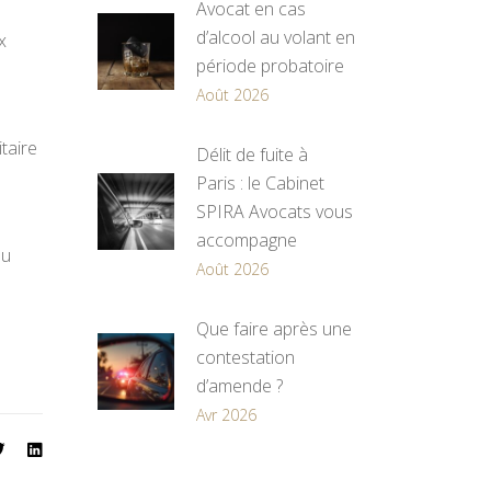
Avocat en cas
d’alcool au volant en
x
période probatoire
Août 2026
taire
Délit de fuite à
Paris : le Cabinet
SPIRA Avocats vous
accompagne
du
Août 2026
Que faire après une
contestation
d’amende ?
Avr 2026