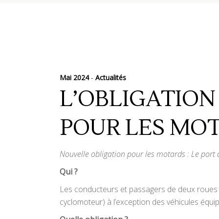
Mai 2024
Actualités
L’OBLIGATION
POUR LES MO
Nouvelle obligation pour les motards : Le port
Qui ?
Les conducteurs et passagers de deux roues (m
cyclomoteur) à l’exception des véhicules équip