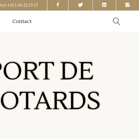
ter
+33.1.46.22.19.15
Contact
PORT DE
MOTARDS