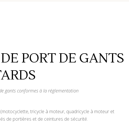
 DE PORT DE GANTS
TARDS
 de gants conformes à la réglementation
otocyclette, tricycle à moteur, quadricycle à moteur et
és de portières et de ceintures de sécurité.