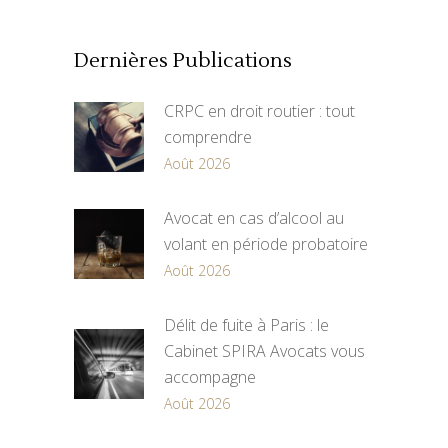
Dernières Publications
CRPC en droit routier : tout
comprendre
Août 2026
Avocat en cas d’alcool au
volant en période probatoire
Août 2026
Délit de fuite à Paris : le
Cabinet SPIRA Avocats vous
accompagne
Août 2026