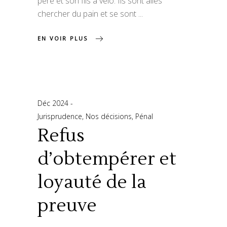
père et son fils à vélo. Ils sont allés
chercher du pain et se sont
EN VOIR PLUS
Déc 2024
Jurisprudence
,
Nos décisions
,
Pénal
Refus
d’obtempérer et
loyauté de la
preuve