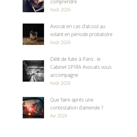
comprendre
Août 2026
Avocat en cas d’alcool au
volant en période probatoire
Août 2026
Délit de fuite à Paris : le
Cabinet SPIRA Avocats vous
accompagne
Août 2026
Que faire après une
contestation d’amende ?
Avr 2026