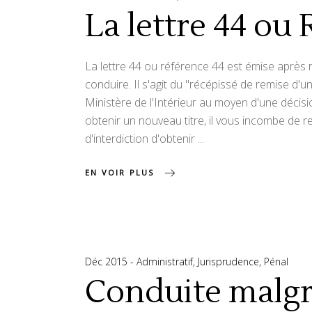
La lettre 44 ou
La lettre 44 ou référence 44 est émise après r
conduire. Il s'agit du "récépissé de remise d'u
Ministère de l'Intérieur au moyen d'une décisio
obtenir un nouveau titre, il vous incombe de 
d'interdiction d'obtenir
EN VOIR PLUS
Déc 2015
Administratif
,
Jurisprudence
,
Pénal
Conduite malgr