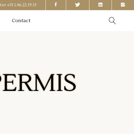
ter
+33.1.46.22.19.15
Contact
PERMIS