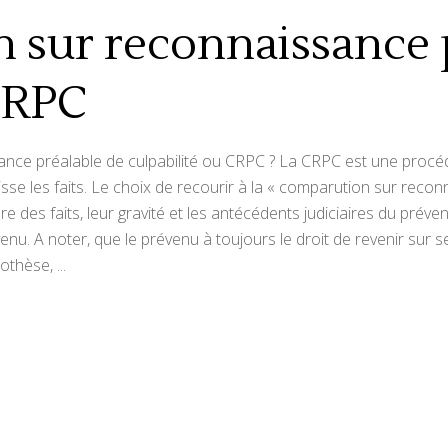
 sur reconnaissance 
 CRPC
ce préalable de culpabilité ou CRPC ? La CRPC est une procédur
isse les faits. Le choix de recourir à la « comparution sur recon
re des faits, leur gravité et les antécédents judiciaires du prév
enu. A noter, que le prévenu à toujours le droit de revenir sur 
pothèse,