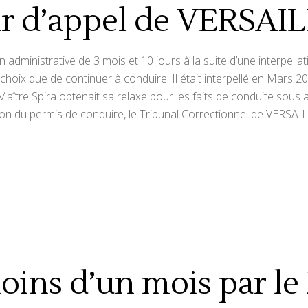
r d’appel de VERSAI
 administrative de 3 mois et 10 jours à la suite d’une interpellat
e choix que de continuer à conduire. Il était interpellé en Mars
ître Spira obtenait sa relaxe pour les faits de conduite sous alc
on du permis de conduire, le Tribunal Correctionnel de VERSAIL
moins d’un mois par l