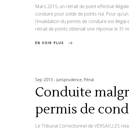
Mars 2015, un retrait de point effectué illégal
conduire pour solde de points nul. Pour qu'un r
l'invalidation du permis de conduire est illégal
retrait de points obtenait une réponse le 31 m
EN VOIR PLUS
Sep 2013
Jurisprudence
,
Pénal
Conduite malgré
permis de cond
Le Tribunal Correctionnel de VERSAILLES relaxa