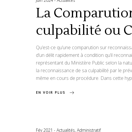
Juin 2024
Actualités
La Comparution
culpabilité ou
Qu’est-ce qu’une comparution sur reconnaissan
d’un délit rapidement à condition qu’il reconna
représentant du Ministère Public selon la natu
la reconnaissance de sa culpabilité par le prév
même en cours de procédure. Dans cette hy
EN VOIR PLUS
Fév 2021
Actualités
,
Administratif