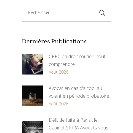
Search
for:
Dernières Publications
CRPC en droit routier : tout
comprendre
Août 2026
Avocat en cas d’alcool au
volant en période probatoire
Août 2026
Délit de fuite à Paris : le
Cabinet SPIRA Avocats vous