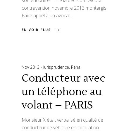
son encontre. Lire la décision : Alcool
contravention novembre 2013 montargis
Faire appel à un avocat
EN VOIR PLUS
Nov 2013
Jurisprudence
,
Pénal
Conducteur avec
un téléphone au
volant – PARIS
Monsieur X était verbalisé en qualité de
conducteur de véhicule en circulation