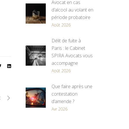
Avocat en cas
d’alcool au volant en
période probatoire
Août 2026
Délit de fuite à
Paris : le Cabinet
SPIRA Avocats vous
accompagne
Août 2026
Que faire après une
contestation
t
d’amende ?
Avr 2026