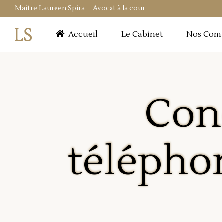
Maitre Laureen Spira – Avocat à la cour
Accueil
Le Cabinet
Nos Com
Con
télépho