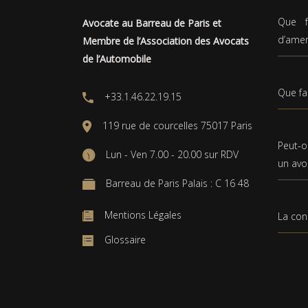
Que f
Avocate au Barreau de Paris et
d’ame
Membre de l’Association des Avocats
de l’Automobile
Que fa
+33.1.46.22.19.15
119 rue de courcelles 75017 Paris
Peut-o
Lun - Ven 7.00 - 20.00 sur RDV
un avo
Barreau de Paris Palais : C 16 48
Mentions Légales
La con
Glossaire