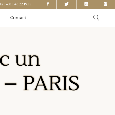
ter
+33.1.46.22.19.15
Contact
c un
 – PARIS