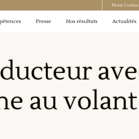
Nous Contac
pétences
Presse
Nos résultats
Actualités
ducteur ave
ne au volant