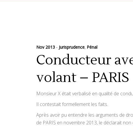
Nov 2013
Jurisprudence
,
Pénal
Conducteur ave
volant – PARIS
Monsieur X était verbalisé en qualité de cond
Il contestait formellement les faits.
Après avoir pu entendre les arguments de droit
de PARIS en novembre 2013, le déclarait non c