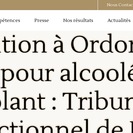
Nous Contac
pétences
Presse
Nos résultats
Actualités
tion à Ord
 pour alcool
lant : Tribu
ctionnel de