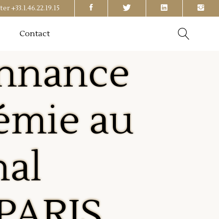
ter
+33.1.46.22.19.15
Contact
onnance
émie au
nal
 PARIS