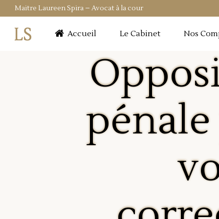
Maitre Laureen Spira – Avocat à la cour
Accueil
Le Cabinet
Nos Com
Opposi
pénale
vo
corre