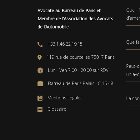
Que f
Avocate au Barreau de Paris et
d’ame
Membre de l’Association des Avocats
de l’Automobile
Que fa
+33.1.46.22.19.15
119 rue de courcelles 75017 Paris
Peut-o
Lun - Ven 7.00 - 20.00 sur RDV
un avo
Barreau de Paris Palais : C 16 48
Mentions Légales
La con
Glossaire