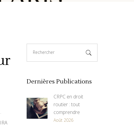
Search
for:
ur
Dernières Publications
CRPC en droit
routier : tout
.
comprendre
Août 2026
PIRA