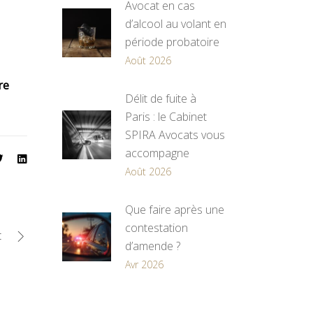
Avocat en cas
d’alcool au volant en
période probatoire
Août 2026
re
Délit de fuite à
Paris : le Cabinet
SPIRA Avocats vous
accompagne
Août 2026
Que faire après une
contestation
t
d’amende ?
Avr 2026