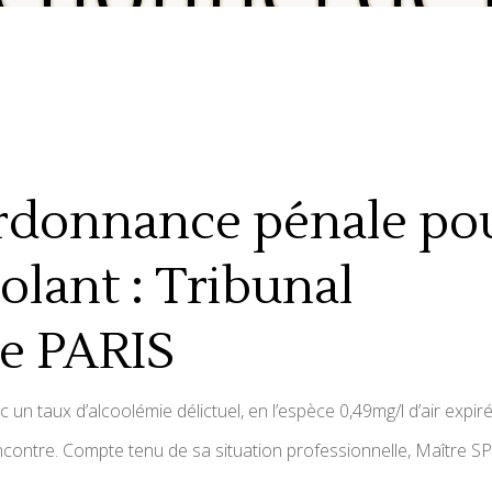
rdonnance pénale po
olant : Tribunal
de PARIS
c un taux d’alcoolémie délictuel, en l’espèce 0,49mg/l d’air expiré
ontre. Compte tenu de sa situation professionnelle, Maître S