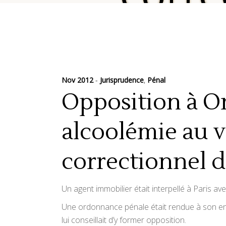
Nov 2012
Jurisprudence
,
Pénal
Opposition à O
alcoolémie au v
correctionnel 
Un agent immobilier était interpellé à Paris ave
Une ordonnance pénale était rendue à son enc
lui conseillait d’y former opposition.