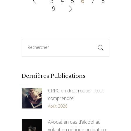
3
4
5
6
7
8
9
Search
for:
Dernières Publications
CRPC en droit routier : tout
comprendre
Août 2026
Avocat en cas d’alcool au
volant en période probatoire