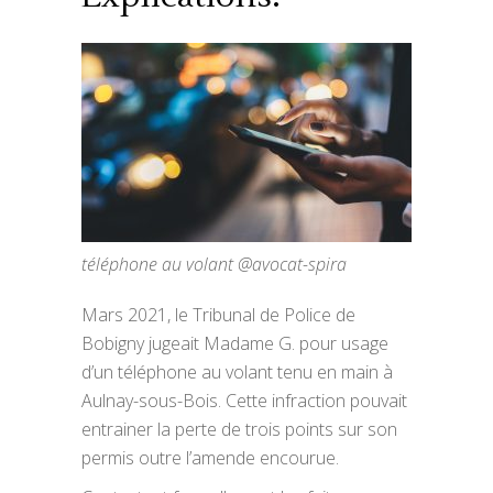
téléphone au volant @avocat-spira
Mars 2021, le Tribunal de Police de
Bobigny jugeait Madame G. pour usage
d’un téléphone au volant tenu en main à
Aulnay-sous-Bois. Cette infraction pouvait
entrainer la perte de trois points sur son
permis outre l’amende encourue.