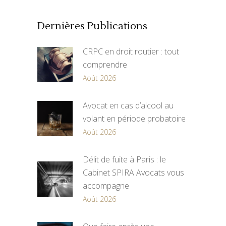
Dernières Publications
CRPC en droit routier : tout
comprendre
Août 2026
Avocat en cas d’alcool au
volant en période probatoire
Août 2026
Délit de fuite à Paris : le
Cabinet SPIRA Avocats vous
accompagne
Août 2026